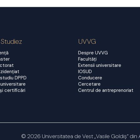
 Studiez
UVVG
cență
Despre UVVG
aster
Facultăți
octorat
Extensii universitare
zidențiat
IOSUD
 studiu DPPD
Conducere
universitare
Cercetare
și certificări
Centrul de antreprenoriat
© 2026 Universitatea de Vest „Vasile Goldiș” din 