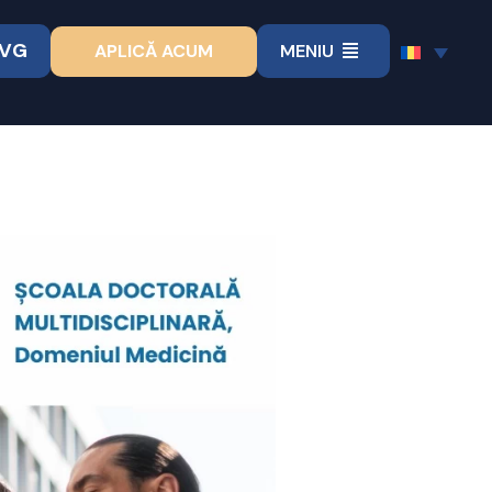
VVG
APLICĂ ACUM
MENIU